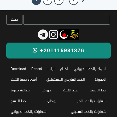
1
2
3
7
…
+201115931876
أسماء بالخط الديواني
أختام
آيات
Recent
Download
المدونة
الخط الفارسي النستعليق
أسماء بخط الثلث
خط الرقعة
خط الثلث
حروف
بطاقة دعوة
شعارات بالخط الحر
زوجان
خط النسخ
شعارات بالخط السنبلي
شعارات بالخط الديواني