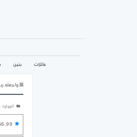
عائلات
بنين
ب
واجعله رب 
المولود
$6.99