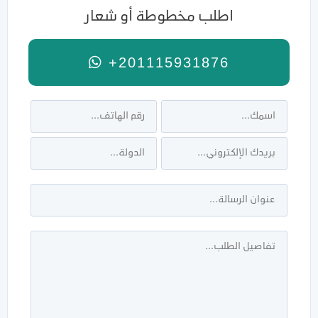
اطلب مخطوطة أو شعار
+201115931876