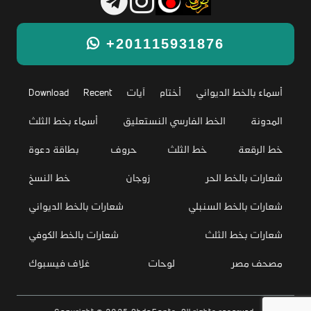
+201115931876
أسماء بالخط الديواني
أختام
آيات
Recent
Download
المدونة
الخط الفارسي النستعليق
أسماء بخط الثلث
خط الرقعة
خط الثلث
حروف
بطاقة دعوة
شعارات بالخط الحر
زوجان
خط النسخ
شعارات بالخط السنبلي
شعارات بالخط الديواني
شعارات بخط الثلث
شعارات بالخط الكوفي
مصحف مصر
لوحات
غلاف فيسبوك