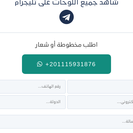
شاهد جميع اللوحات على تليجرام
اطلب مخطوطة أو شعار
+201115931876