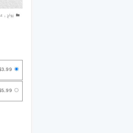
زواج
,
عب
$3.99
$5.99