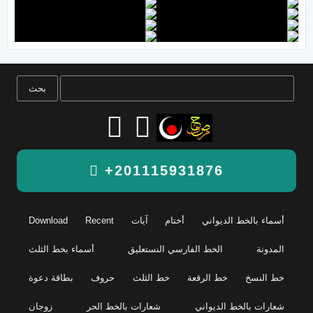
+201115931876
أسماء بالخط الديواني
أختام
آيات
Recent
Download
المدونة
الخط الفارسي النستعليق
أسماء بخط الثلث
خط النسخ
خط الرقعة
خط الثلث
حروف
بطاقة دعوة
شعارات بالخط الديواني
شعارات بالخط الحر
زوجان