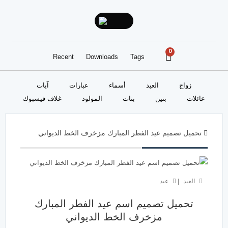
0
Recent
Downloads
Tags
زواج
العيد
أسماء
عبارات
آيات
عائلات
بنين
بنات
المولود
غلاف فيسبوك
تحميل تصميم عيد الفطر المبارك مزخرف الخط الديواني
العيد
|
عيد
تحميل تصميم اسم عيد الفطر المبارك
مزخرف الخط الديواني