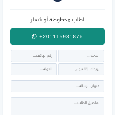
اطلب مخطوطة أو شعار
+201115931876