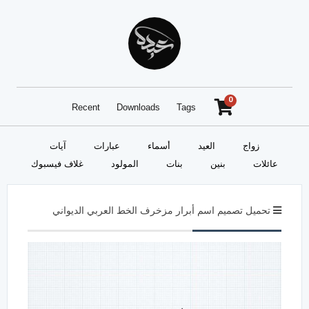
0
Recent
Downloads
Tags
زواج
العيد
أسماء
عبارات
آيات
عائلات
بنين
بنات
المولود
غلاف فيسبوك
تحميل تصميم اسم أبرار مزخرف الخط العربي الديواني