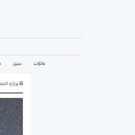
عائلات
بنين
ب
وزارة التع