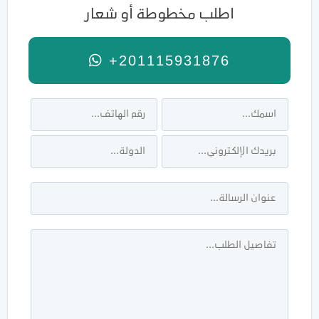
اطلب مخطوطة أو شعار
+201115931876