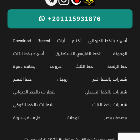
+201115931876
أسماء بالخط الديواني
أختام
آيات
Recent
Download
المدونة
الخط الفارسي النستعليق
أسماء بخط الثلث
خط الرقعة
خط الثلث
حروف
بطاقة دعوة
شعارات بالخط الحر
زوجان
خط النسخ
شعارات بالخط السنبلي
شعارات بالخط الديواني
شعارات بخط الثلث
شعارات بالخط الكوفي
مصحف مصر
لوحات
غلاف فيسبوك
Copyright © 2025 AbdoFonts. All rights reserved.