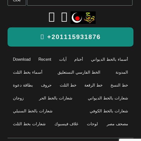
+201115931876
أسماء بالخط الديواني
أختام
آيات
Recent
Download
المدونة
الخط الفارسي النستعليق
أسماء بخط الثلث
خط النسخ
خط الرقعة
خط الثلث
حروف
بطاقة دعوة
شعارات بالخط الديواني
شعارات بالخط الحر
زوجان
شعارات بالخط الكوفي
شعارات بالخط السنبلي
مصحف مصر
لوحات
غلاف فيسبوك
شعارات بخط الثلث