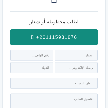
اطلب مخطوطة أو شعار
+201115931876