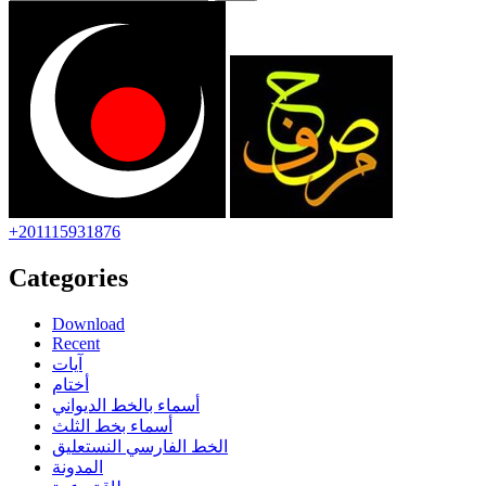
+201115931876
Categories
Download
Recent
آيات
أختام
أسماء بالخط الديواني
أسماء بخط الثلث
الخط الفارسي النستعليق
المدونة