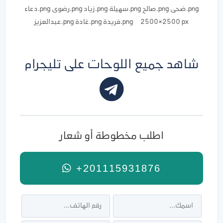
‎⁨عبدالعزيز⁩.png ‎⁨غادة⁩.png ‎⁨فريدة⁩.png 2500×2500 px
شاهد جميع اللوحات على تليجرام
اطلب مخطوطة أو شعار
+201115931876