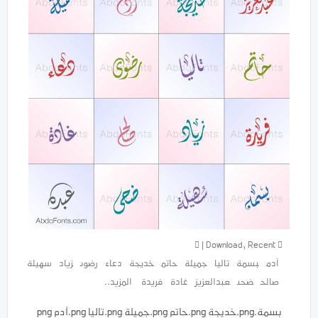
|
Download
,
Recent
آدم
بسمة
تاليا
جميلة
حاتم
خديجة
دعاء
رضوى
زياد
سهيلة
صالح
ضحى
عبدالعزيز
غادة
فريدة
المزيد..
بسمة⁩.png ‎⁨آدم⁩.png ‎⁨تاليا⁩.png ‎⁨جميلة⁩.png ‎⁨حاتم⁩.png ‎⁨خديجة⁩.png