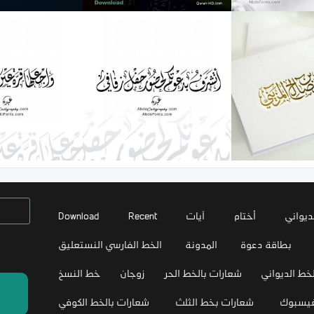
ديواني
أختام
آيات
Recent
Download
بطاقة دعوة
المدونة
الخط الفارسي النستعليق
خط الديواني
شعارات بالخط الحر
زوجان
خط النسخ
فيسبوك
شعارات بخط الثلث
شعارات بالخط الكوفي