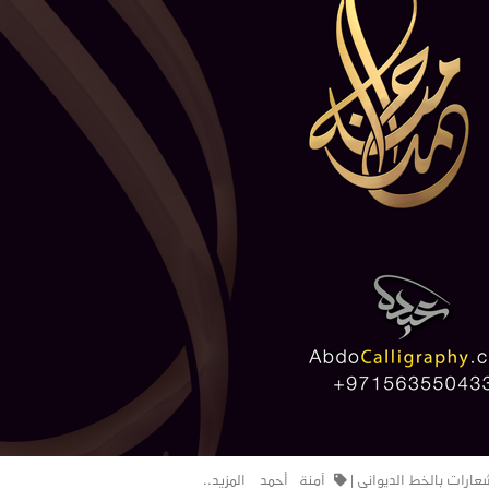
عارات بالخط الديواني
|
آمنة
أحمد
المزيد..