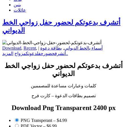
بنين
عائلات
أتشرف بدعوتكم لحضور حفل زواجي الخط
الديواني
أسماء بالخط الديواني
,
بطاقة دعوة
|
,
Recent
,
Download
المزيد..
أتشرف
حضور
حفل
دعوتكم
زواج
أتشرف بدعوتكم لحضور حفل زواجي الخط
الديواني
كلمات وعبارات مساعدة للمصممين
تصميم بطاقات الدعوة – كارت فرح
Download Png Transparent 2400 px
PNG Transperant
–
$4.99
PDF Vector
–
$6.99