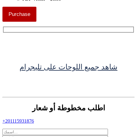
Purchase
شاهد جميع اللوحات على تليجرام
اطلب مخطوطة أو شعار
+201115931876