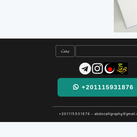
+201115931876
+201115931876 - abdocalligraphy@gmail