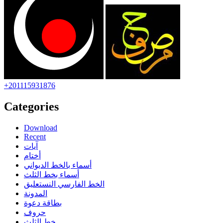
+201115931876
Categories
Download
Recent
آيات
أختام
أسماء بالخط الديواني
أسماء بخط الثلث
الخط الفارسي النستعليق
المدونة
بطاقة دعوة
حروف
خط الثلث