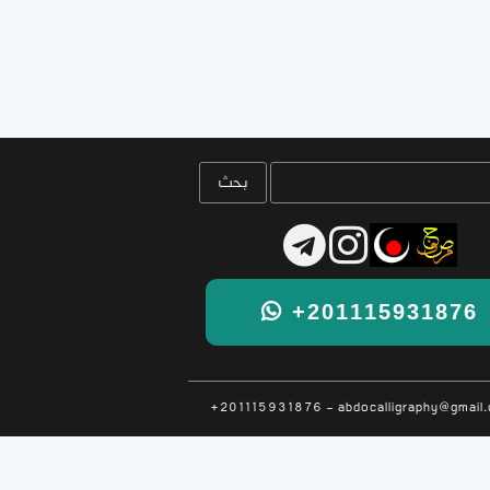
+201115931876
+201115931876 - abdocalligraphy@gmail