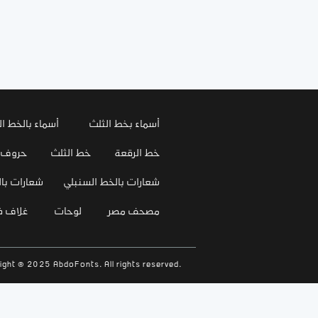
أسماء بخط الثلث
أسماء بالخط ال
خط الرقعة
خط الثلث
حروف
شعارات بالخط السنبلي
شعارات بال
مصحف مصر
لوحات
غلاف 
ight © 2025 AbdoFonts. All rights reserved.