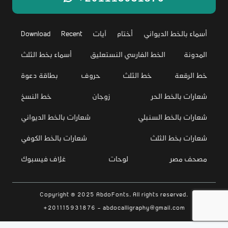
أسماء بالخط الديواني
أختام
آيات
Recent
Download
المدونة
الخط الفارسي النستعليق
أسماء بخط الثلث
خط الرقعة
خط الثلث
حروف
بطاقة دعوة
شعارات بالخط الحر
زوجان
خط النسخ
شعارات بالخط السنبلي
شعارات بالخط الديواني
شعارات بخط الثلث
شعارات بالخط الكوفي
مصحف مصر
لوحات
غلاف فيسبوك
Copyright © 2025 AbdoFonts. All rights reserved.
+201115931876 - abdocalligraphy@gmail.com