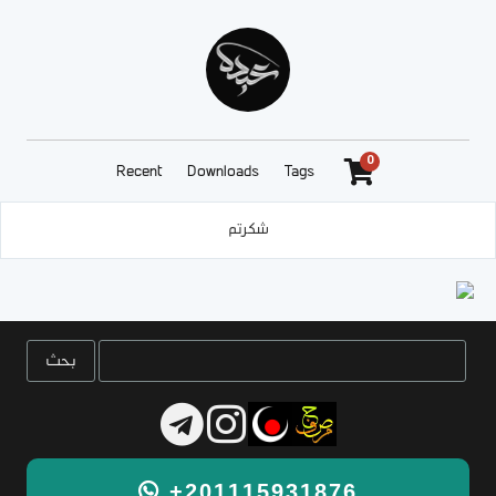
0
Recent
Downloads
Tags
شكرتم
+201115931876