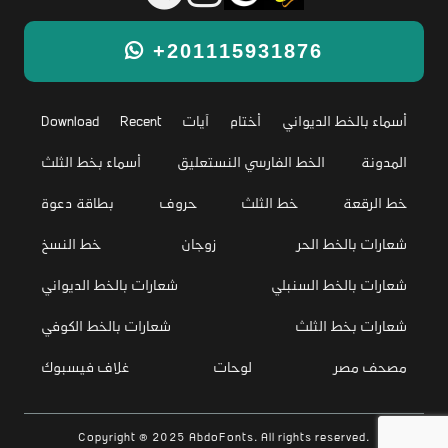
+201115931876
أسماء بالخط الديواني
أختام
آيات
Recent
Download
المدونة
الخط الفارسي النستعليق
أسماء بخط الثلث
خط الرقعة
خط الثلث
حروف
بطاقة دعوة
شعارات بالخط الحر
زوجان
خط النسخ
شعارات بالخط السنبلي
شعارات بالخط الديواني
شعارات بخط الثلث
شعارات بالخط الكوفي
مصحف مصر
لوحات
غلاف فيسبوك
Copyright © 2025 AbdoFonts. All rights reserved.