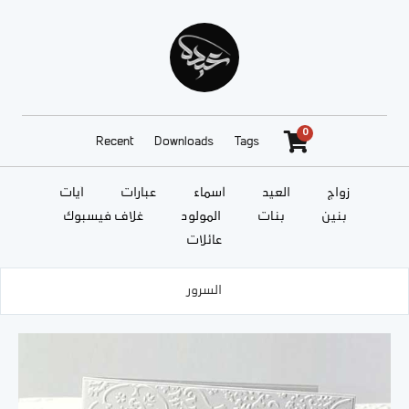
0
Recent
Downloads
Tags
زواج
العيد
أسماء
عبارات
آيات
بنين
بنات
المولود
غلاف فيسبوك
عائلات
السرور