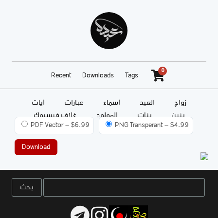
0
Recent
Downloads
Tags
زواج
العيد
أسماء
عبارات
آيات
بنين
بنات
المولود
غلاف فيسبوك
PDF Vector
–
$6.99
PNG Transperant
–
$4.99
عائلات
Download