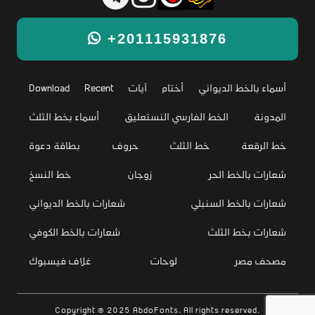
+201115931876
أسماء بالخط الديواني
أختام
آيات
Recent
Download
المدونة
الخط الفارسي النستعليق
أسماء بخط الثلث
خط الرقعة
خط الثلث
حروف
بطاقة دعوة
شعارات بالخط الحر
زوجان
خط النسخ
شعارات بالخط السنبلي
شعارات بالخط الديواني
شعارات بخط الثلث
شعارات بالخط الكوفي
مصحف مصر
لوحات
غلاف فيسبوك
Copyright © 2025 AbdoFonts. All rights reserved.