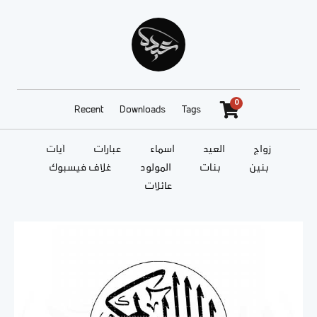
0
Recent
Downloads
Tags
زواج
العيد
أسماء
عبارات
آيات
بنين
بنات
المولود
غلاف فيسبوك
عائلات