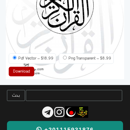
Pdf Vector
–
$18.99
Png Transparent
–
$8.99
Download
+201115931876