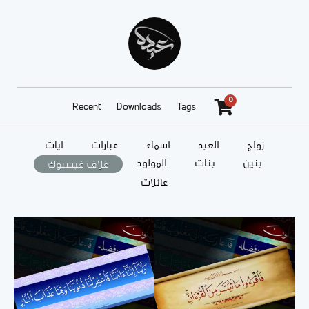
0
Recent
Downloads
Tags
زواج
العيد
أسماء
عبارات
آيات
بنين
بنات
المولود
غلاف فيسبوك
عائلات