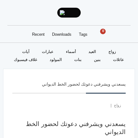
0
Recent
Downloads
Tags
زواج
العيد
أسماء
عبارات
آيات
عائلات
بنين
بنات
المولود
غلاف فيسبوك
يسعدني ويشرفني دعوتك لحضور الخط الديواني
زواج
|
يسعدني ويشرفني دعوتك لحضور الخط
الديواني