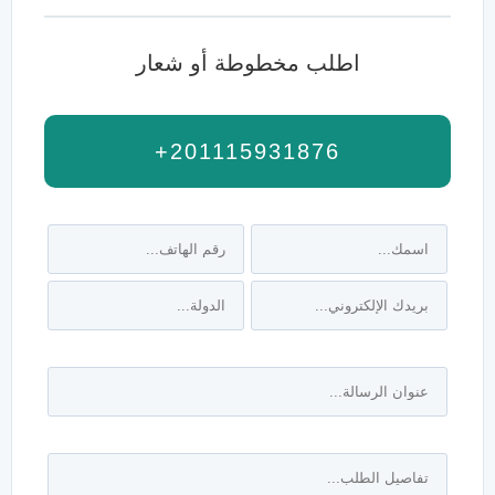
اطلب مخطوطة أو شعار
+201115931876