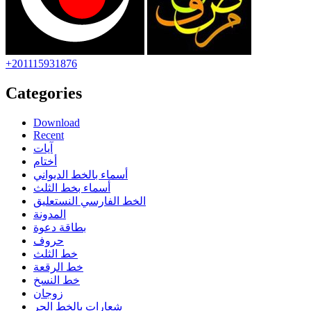
+201115931876
Categories
Download
Recent
آيات
أختام
أسماء بالخط الديواني
أسماء بخط الثلث
الخط الفارسي النستعليق
المدونة
بطاقة دعوة
حروف
خط الثلث
خط الرقعة
خط النسخ
زوجان
شعارات بالخط الحر