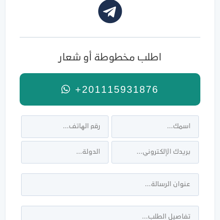
اطلب مخطوطة أو شعار
+201115931876