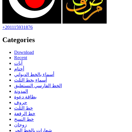
+201115931876
Categories
Download
Recent
آيات
أختام
أسماء بالخط الديواني
أسماء بخط الثلث
الخط الفارسي النستعليق
المدونة
بطاقة دعوة
حروف
خط الثلث
خط الرقعة
خط النسخ
زوجان
شعارات بالخط الحر