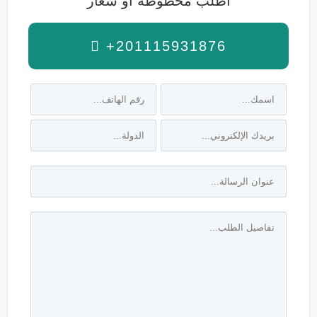
اطلب مخطوطة أو شعار
+201115931876