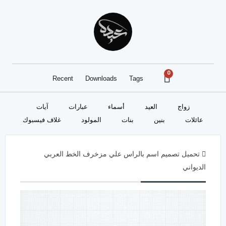
0
Recent
Downloads
Tags
زواج
العيد
أسماء
عبارات
آيات
عائلات
بنين
بنات
المولود
غلاف فيسبوك
تحميل تصميم اسم بالراس علي مزخرف الخط العربي
الديواني