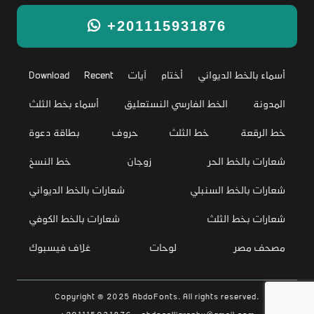
+201115931876
أسماء بالخط الديواني
أختام
آيات
Recent
Download
المدونة
الخط الفارسي النستعليق
أسماء بخط الثلث
خط الرقعة
خط الثلث
حروف
بطاقة دعوة
شعارات بالخط الحر
زوجان
خط النسخ
شعارات بالخط السنبلي
شعارات بالخط الديواني
شعارات بخط الثلث
شعارات بالخط الكوفي
مصحف مصر
لوحات
غلاف فيسبوك
Copyright © 2025 AbdoFonts. All rights reserved.