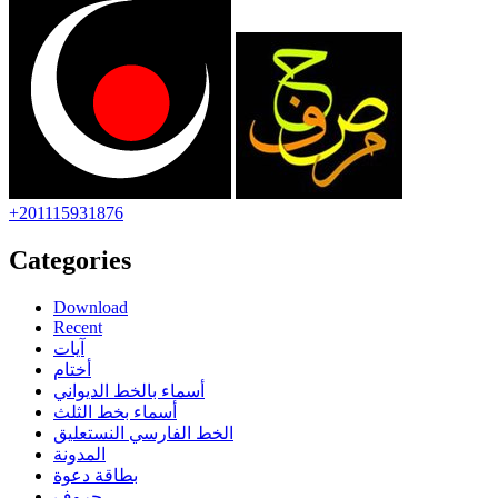
+201115931876
Categories
Download
Recent
آيات
أختام
أسماء بالخط الديواني
أسماء بخط الثلث
الخط الفارسي النستعليق
المدونة
بطاقة دعوة
حروف