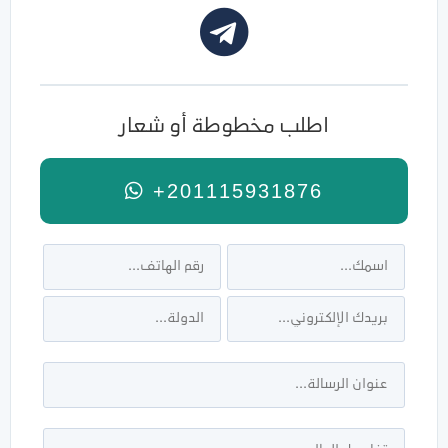
اطلب مخطوطة أو شعار
+201115931876