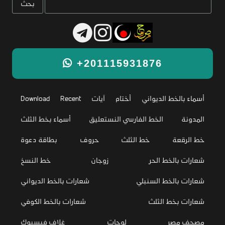
+201115931876
أسماء بالخط الديواني
أختام
آيات
Recent
Download
المدونة
الخط الفارسي النستعليق
أسماء بخط الثلث
خط الرقعة
خط الثلث
حروف
بطاقة دعوة
شعارات بالخط الحر
زوجان
خط النسخ
شعارات بالخط السنبلي
شعارات بالخط الديواني
شعارات بخط الثلث
شعارات بالخط الكوفي
مصحف مصر
لوحات
غلاف فيسبوك