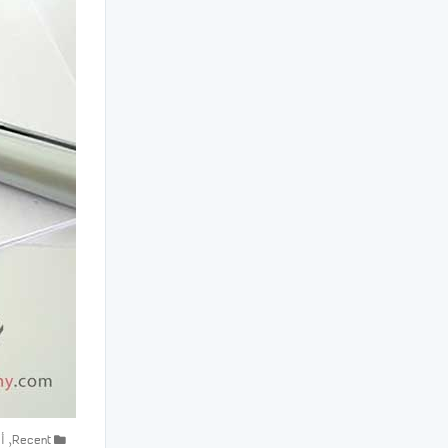
Recent
,
أ