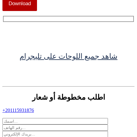
Download
شاهد جميع اللوحات على تليجرام
اطلب مخطوطة أو شعار
+201115931876